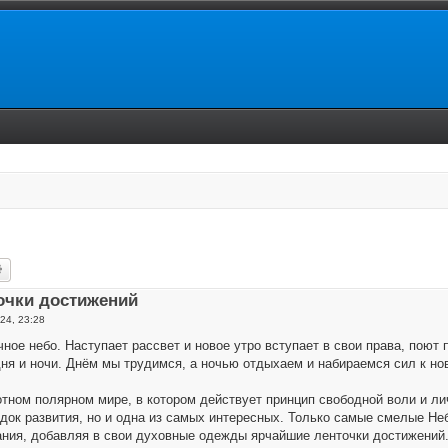
ск
Расширенный поиск
очки достижений
24, 23:28
ное небо. Наступает рассвет и новое утро вступает в свои права, поют 
дня и ночи. Днём мы трудимся, а ночью отдыхаем и набираемся сил к но
тном полярном мире, в котором действует принцип свободной воли и ли
ок развития, но и одна из самых интересных. Только самые смелые Не
ния, добавляя в свои духовные одежды ярчайшие ленточки достижений