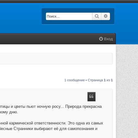
Поиск
Расширенный п
Вход
1 сообщение • Страница
1
из
1
птицы и цветы пьют ночную росу... Природа прекрасна
вому дню.
чной кармической ответственности. Это одна из самых
бесные Странники выбирают её для самопознания и
.