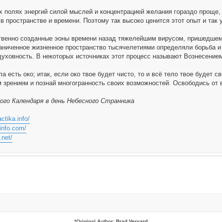
их полях энергий силой мыслей и концентрацией желания гораздо проще,
в пространстве и времени. Поэтому так высоко ценится этот опыт и та
твенно созданные эоны времени назад тяжелейшим вирусом, пришедшем 
аниченное жизненное пространство тысячелетиями определяли борьба и 
уховность. В некоторых источниках этот процесс называют Вознесение
а есть око; итак, если око твое будет чисто, то и всё тело твое будет све
 зрением и познай многогранность своих возможностей. Освободись от вс
ого Календаря в день Небесного Странника
actika.info/
-info.com/
.net/
*
Original Author:
Brad Veryard