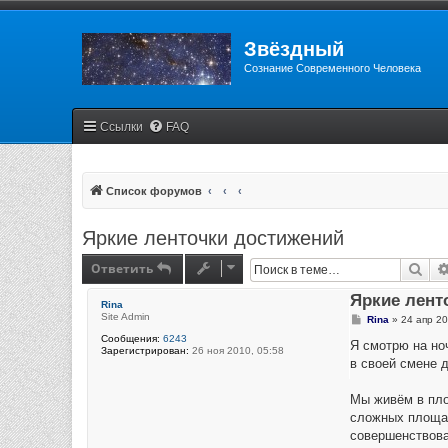
Звёздный
Сознание Современного Человека
Ссылки
FAQ
Список форумов
Яркие ленточки достижений
Ответить
Пои
Яркие лент
Rina
Site Admin
С
Rina
»
24 апр 20
о
Сообщения:
6243
о
Я смотрю на ноч
Зарегистрирован:
26 ноя 2010, 05:58
б
в своей смене 
щ
е
н
Мы живём в пло
и
е
сложных площад
совершенствова