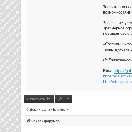
Творить в лёгк
возможностями 
Завесы, искусс
Трёхмерное огр
повышая свою д
«Светильник тел
твоим духовным
Из Галактическ
Rina:
https://gal
https://galactika
http://stargalaxie
Ответить
Вернуться в «Блокнот»
Список форумов