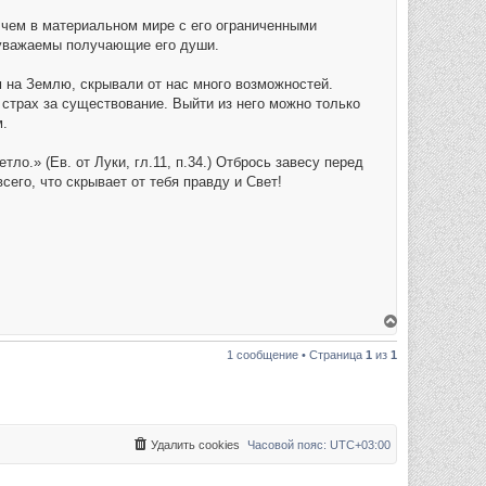
 чем в материальном мире с его ограниченными
к уважаемы получающие его души.
на Землю, скрывали от нас много возможностей.
страх за существование. Выйти из него можно только
м.
тло.» (Ев. от Луки, гл.11, п.34.) Отбрось завесу перед
его, что скрывает от тебя правду и Свет!
В
е
р
1 сообщение • Страница
1
из
1
н
у
т
ь
с
я
к
Удалить cookies
Часовой пояс:
UTC+03:00
н
а
ч