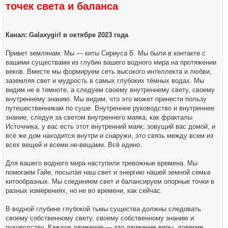
точек света и баланса
щ
е
н
и
е
Канал: Galaxygirl в октябре 2023 года
Привет землянам. Мы — киты Сириуса Б. Мы были в контакте с
вашими существами из глубин вашего водного мира на протяжении
веков. Вместе мы формируем сеть высокого интеллекта и любви,
заземляя свет и мудрость в самых глубоких тёмных водах. Мы
видим не в темноте, а следуем своему внутреннему свету, своему
внутреннему знанию. Мы видим, что это может принести пользу
путешественникам по суше. Внутреннее руководство и внутреннее
знание, следуя за светом внутреннего маяка, как фракталы
Источника, у вас есть этот внутренний маяк, зовущий вас домой, и
всё же дом находится внутри и снаружи, это связь между всем из
всех вещей и всеми не-вещами. Всё едино.
Для вашего водного мира наступили тревожные времена. Мы
помогаем Гайе, посылая наш свет и энергию нашей земной семье
китообразных. Мы соединяем свет и балансируем опорные точки в
разных измерениях, но не во времени, как сейчас.
В водной глубине глубокой тьмы существа должны следовать
своему собственному свету, своему собственному знанию и
руководству. Каждое движение — это движение веры, доверия