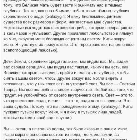
тому, что Великая Мать будет вести и обнимать нас в тёмных
глубинах. Так же, как она обнимает тебя в твоих тёмных глубоких
странствиях по воде. (Galaxygirl: Я вижу биолюминесцентные
существа всех размеров и форм, неизвестные мне существа.
Некоторые выглядят как светящиеся грибы, которые превращаются
в кальмаров и уплывают. Другие проявляют любопытство и плывут
ко мне, окружая меня биолюминесцентным светом. Киты вокруг
меня. Я чувствую их присутствие. Это - пространство, наполненное
всепоглощающей любовью).
Дети Земли, странники среди галактик, мы видим вас. Мы видим
вас своими сердцами, мы видим вас такими, какими вы есть, как
Великие, которые вызвались прийти и плавать в глубинах, чтобы
сиять вашим светом, чтобы другие вокруг вас могли видеть и
осознавать, что у них тоже есть внутренний свет. Вы все — Светочи
Творца. Вы все волшебны в своём творчестве. Не бойтесь того, что
грядет, не уклоняйтесь от своего внутреннего света. Свет — это то,
что привело вас сюда, и свет — это то, ради чего вы пришли. Это
ваша судьба. Потому что вы принадлежите этому. (Galaxygirl: Киты
пускают пузыри вокруг меня, и я вижу в пузырях лица людей,
которые находят свой свет внутри.)
Вы — океан, а не только волны, так было сказано в вашем мире.
Наши миры в основном состоят из воды, где мало земли, за