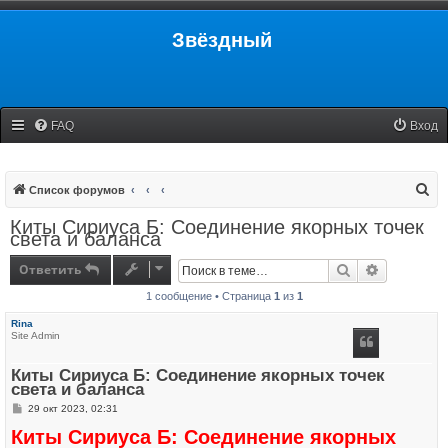
Звёздный
FAQ
Вход
П
Список форумов
о
Киты Сириуса Б: Соединение якорных точек
света и баланса
и
с
Ответить
Поиск
Расширенн
к
1 сообщение • Страница
1
из
1
Rina
Site Admin
Киты Сириуса Б: Соединение якорных точек
света и баланса
С
29 окт 2023, 02:31
о
Киты Сириуса Б: Соединение якорных
о
б