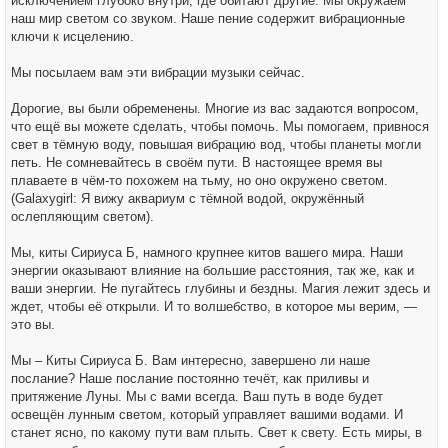
исключением глубоко внутри, где обитают другие. Мы окружаем
наш мир светом со звуком. Наше пение содержит вибрационные
ключи к исцелению.
Мы посылаем вам эти вибрации музыки сейчас.
Дорогие, вы были обременены. Многие из вас задаются вопросом,
что ещё вы можете сделать, чтобы помочь. Мы помогаем, привнося
свет в тёмную воду, повышая вибрацию вод, чтобы планеты могли
петь. Не сомневайтесь в своём пути. В настоящее время вы
плаваете в чём-то похожем на тьму, но оно окружено светом.
(Galaxygirl: Я вижу аквариум с тёмной водой, окружённый
ослепляющим светом).
Мы, киты Сириуса Б, намного крупнее китов вашего мира. Наши
энергии оказывают влияние на большие расстояния, так же, как и
ваши энергии. Не пугайтесь глубины и бездны. Магия лежит здесь и
ждет, чтобы её открыли. И то волшебство, в которое мы верим, —
это вы.
Мы – Киты Сириуса Б. Вам интересно, завершено ли наше
послание? Наше послание постоянно течёт, как приливы и
притяжение Луны. Мы с вами всегда. Ваш путь в воде будет
освещён лунным светом, который управляет вашими водами. И
станет ясно, по какому пути вам плыть. Свет к свету. Есть миры, в