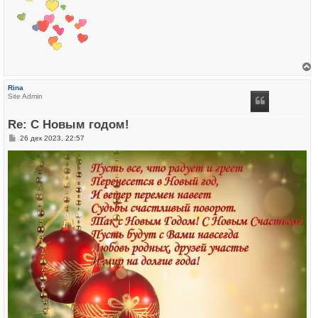
е
р
Rina
н
Site Admin
у
т
ь
Re: С Новым годом!
с
я
С
26 дек 2023, 22:57
к
о
н
о
а
б
ч
щ
а
е
л
н
у
и
е