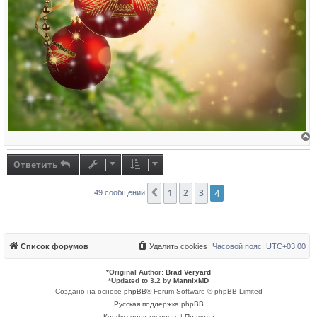
е
р
н
Ответить
у
т
ь
1
2
3
4
Пред.
49 сообщений
с
я
к
н
а
ч
а
Список форумов
Удалить cookies
Часовой пояс:
UTC+03:00
л
у
*
Original Author:
Brad Veryard
*
Updated to 3.2 by
MannixMD
Создано на основе
phpBB
® Forum Software © phpBB Limited
Русская поддержка phpBB
Конфиденциальность
|
Правила