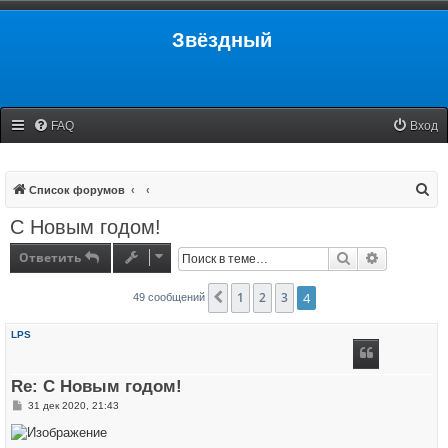
Звёздный
FAQ
Вход
П
Список форумов
о
С Новым годом!
и
Ответить
Поиск
Расширенн
с
к
1
2
3
4
Пред.
49 сообщений
LPS
Re: С Новым годом!
С
31 дек 2020, 21:43
о
о
б