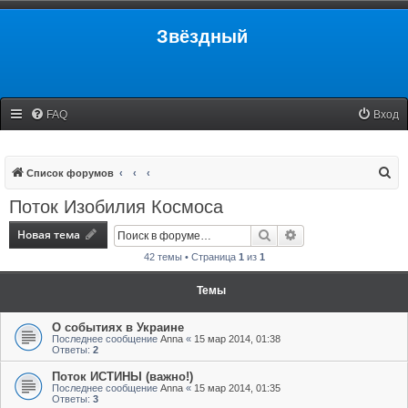
Звёздный
FAQ
Вход
П
Список форумов
о
Поток Изобилия Космоса
и
Новая тема
Поиск
Расширенный поис
с
42 темы • Страница
1
из
1
к
Темы
О событиях в Украине
Последнее сообщение
Anna
«
15 мар 2014, 01:38
Ответы:
2
Поток ИСТИНЫ (важно!)
Последнее сообщение
Anna
«
15 мар 2014, 01:35
Ответы:
3