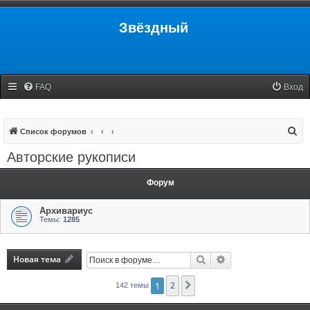
Звёздный
FAQ
Вход
П
Список форумов
о
Авторские рукописи
и
с
Форум
к
Архивариус
Темы:
1285
Новая тема
Поиск
Расширенный поис
1
2
След.
142 темы