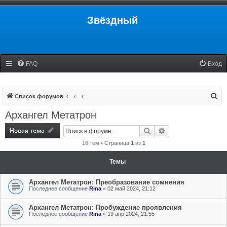
Звёздный
FAQ
Вход
П
Список форумов
о
Архангел Метатрон
и
Новая тема
Поиск
Расширенный поис
с
16 тем • Страница
1
из
1
к
Темы
Архангел Метатрон: Преобразование сомнения
Последнее сообщение
Rina
«
02 май 2024, 21:12
Архангел Метатрон: Пробуждение проявления
Последнее сообщение
Rina
«
19 апр 2024, 21:55