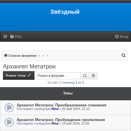
Звёздный
FAQ
Вход
П
Список форумов
о
Архангел Метатрон
и
Новая тема
Поиск
Расширенный поис
с
16 тем • Страница
1
из
1
к
Темы
Архангел Метатрон: Преобразование сомнения
Последнее сообщение
Rina
«
02 май 2024, 21:12
Архангел Метатрон: Пробуждение проявления
Последнее сообщение
Rina
«
19 апр 2024, 21:55