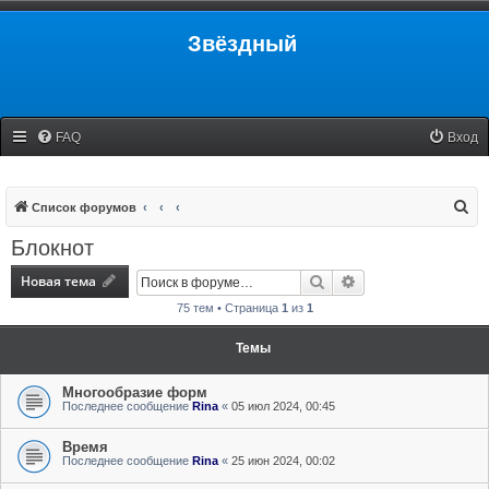
Звёздный
FAQ
Вход
П
Список форумов
о
Блокнот
и
Новая тема
Поиск
Расширенный поис
с
75 тем • Страница
1
из
1
к
Темы
Многообразие форм
Последнее сообщение
Rina
«
05 июл 2024, 00:45
Время
Последнее сообщение
Rina
«
25 июн 2024, 00:02