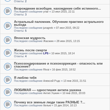
Ответы:
2
Возрождение всеобщее. нахождение себя истинного...
Последнее сообщение
yriar
«
13 июл 2015, 22:11
Ответы:
3
Астральный паломник. Обучение практике астрального
выхода
Последнее сообщение
juragrek
«
07 июл 2015, 09:22
Ответы:
5
Японская мудрость
Последнее сообщение
Жасмин
«
28 июн 2015, 13:15
Жизнь после смерти
Последнее сообщение
LPS
«
10 июн 2015, 18:14
Ответы:
4
Психозондирование и психокоррекция - опасность или
спасение?
Последнее сообщение
Rivai
«
16 фев 2015, 18:52
Я люблю тебя
Последнее сообщение
Алексей Рэдс
«
13 янв 2015, 21:51
ЛЮБИМАЯ ---- одностишия антипа ушкина
Последнее сообщение
Антип Ушкин
«
10 янв 2015, 20:03
Почему все земные люди такие РАЗНЫЕ ?...
Последнее сообщение
белью
«
15 дек 2014, 10:13