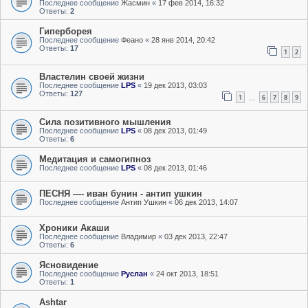
Последнее сообщение
Жасмин
«
17 фев 2014, 16:32
Ответы:
2
Гиперборея
Последнее сообщение
Феано
«
28 янв 2014, 20:42
Ответы:
17
1
2
Властелин своей жизни
Последнее сообщение
LPS
«
19 дек 2013, 03:03
Ответы:
127
1
6
7
8
9
…
Сила позитивного мышления
Последнее сообщение
LPS
«
08 дек 2013, 01:49
Ответы:
6
Медитация и самогипноз
Последнее сообщение
LPS
«
08 дек 2013, 01:46
ПЕСНЯ ---- иван бунин - антип ушкин
Последнее сообщение
Антип Ушкин
«
06 дек 2013, 14:07
Хроники Акаши
Последнее сообщение
Владимир
«
03 дек 2013, 22:47
Ответы:
6
Ясновидение
Последнее сообщение
Руслан
«
24 окт 2013, 18:51
Ответы:
1
Ashtar