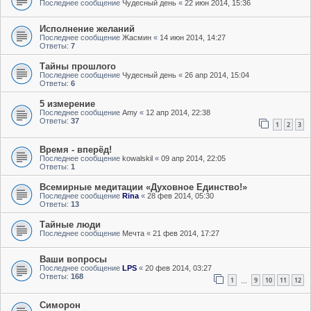
Последнее сообщение
Чудесный день
«
22 июн 2014, 15:36
Исполнение желаний
Последнее сообщение
Жасмин
«
14 июн 2014, 14:27
Ответы:
7
Тайны прошлого
Последнее сообщение
Чудесный день
«
26 апр 2014, 15:04
Ответы:
6
5 измерение
Последнее сообщение
Amy
«
12 апр 2014, 22:38
Ответы:
37
1
2
3
Время - вперёд!
Последнее сообщение
kowalskil
«
09 апр 2014, 22:05
Ответы:
1
Всемирные медитации «Духовное Единство!»
Последнее сообщение
Rina
«
28 фев 2014, 05:30
Ответы:
13
Тайные люди
Последнее сообщение
Мечта
«
21 фев 2014, 17:27
Ваши вопросы
Последнее сообщение
LPS
«
20 фев 2014, 03:27
Ответы:
168
1
9
10
11
12
…
Симорон