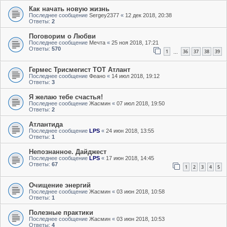
Как начать новую жизнь
Последнее сообщение
Sergey2377
«
12 дек 2018, 20:38
Ответы:
2
Поговорим о Любви
Последнее сообщение
Мечта
«
25 ноя 2018, 17:21
Ответы:
570
1
36
37
38
39
…
Гермес Трисмегист ТОТ Атлант
Последнее сообщение
Феано
«
14 июл 2018, 19:12
Ответы:
3
Я желаю тебе счастья!
Последнее сообщение
Жасмин
«
07 июл 2018, 19:50
Ответы:
2
Атлантида
Последнее сообщение
LPS
«
24 июн 2018, 13:55
Ответы:
1
Непознанное. Дайджест
Последнее сообщение
LPS
«
17 июн 2018, 14:45
Ответы:
67
1
2
3
4
5
Очищение энергий
Последнее сообщение
Жасмин
«
03 июн 2018, 10:58
Ответы:
1
Полезные практики
Последнее сообщение
Жасмин
«
03 июн 2018, 10:53
Ответы:
4