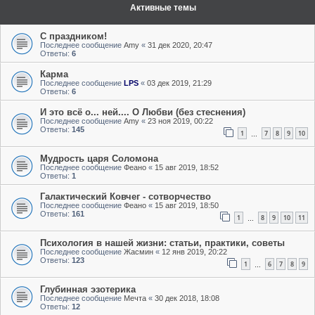
Активные темы
С праздником!
Последнее сообщение
Amy
«
31 дек 2020, 20:47
Ответы:
6
Карма
Последнее сообщение
LPS
«
03 дек 2019, 21:29
Ответы:
6
И это всё о... ней.... О Любви (без стеснения)
Последнее сообщение
Amy
«
23 ноя 2019, 00:22
Ответы:
145
1
7
8
9
10
…
Мудрость царя Соломона
Последнее сообщение
Феано
«
15 авг 2019, 18:52
Ответы:
1
Галактический Ковчег - сотворчество
Последнее сообщение
Феано
«
15 авг 2019, 18:50
Ответы:
161
1
8
9
10
11
…
Психология в нашей жизни: статьи, практики, советы
Последнее сообщение
Жасмин
«
12 янв 2019, 20:22
Ответы:
123
1
6
7
8
9
…
Глубинная эзотерика
Последнее сообщение
Мечта
«
30 дек 2018, 18:08
Ответы:
12