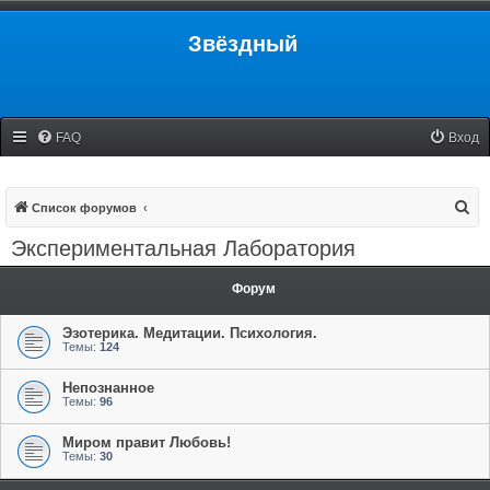
Звёздный
FAQ
Вход
П
Список форумов
о
Экспериментальная Лаборатория
и
с
Форум
к
Эзотерика. Медитации. Психология.
Темы:
124
Непознанное
Темы:
96
Миром правит Любовь!
Темы:
30