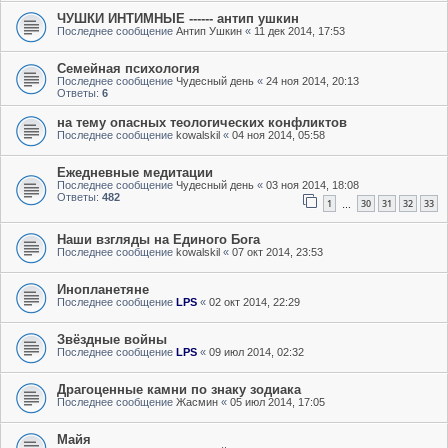
ЧУШКИ ИНТИМНЫЕ ------ антип ушкин
Последнее сообщение
Антип Ушкин
«
11 дек 2014, 17:53
Семейная психология
Последнее сообщение
Чудесный день
«
24 ноя 2014, 20:13
Ответы:
6
на тему опасных теологических конфликтов
Последнее сообщение
kowalskil
«
04 ноя 2014, 05:58
Ежедневные медитации
Последнее сообщение
Чудесный день
«
03 ноя 2014, 18:08
Ответы:
482
1
30
31
32
33
…
Наши взгляды на Единого Бога
Последнее сообщение
kowalskil
«
07 окт 2014, 23:53
Инопланетяне
Последнее сообщение
LPS
«
02 окт 2014, 22:29
Звёздные войны
Последнее сообщение
LPS
«
09 июл 2014, 02:32
Драгоценные камни по знаку зодиака
Последнее сообщение
Жасмин
«
05 июл 2014, 17:05
Майя