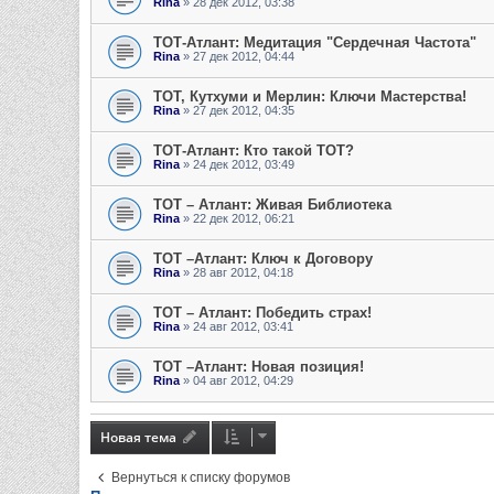
Rina
» 28 дек 2012, 03:38
ТОТ-Атлант: Медитация "Сердечная Частота"
Rina
» 27 дек 2012, 04:44
ТОТ, Кутхуми и Мерлин: Ключи Мастерства!
Rina
» 27 дек 2012, 04:35
ТОТ-Атлант: Кто такой ТОТ?
Rina
» 24 дек 2012, 03:49
ТОТ – Атлант: Живая Библиотека
Rina
» 22 дек 2012, 06:21
ТОТ –Атлант: Ключ к Договору
Rina
» 28 авг 2012, 04:18
ТОТ – Атлант: Победить страх!
Rina
» 24 авг 2012, 03:41
ТОТ –Атлант: Новая позиция!
Rina
» 04 авг 2012, 04:29
Новая тема
Вернуться к списку форумов