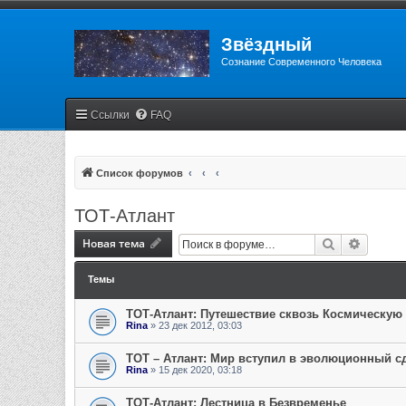
Звёздный
Сознание Современного Человека
Ссылки
FAQ
Список форумов
ТОТ-Атлант
Новая тема
Поиск
Расшир
Темы
ТОТ-Атлант: Путешествие сквозь Космическую
Rina
» 23 дек 2012, 03:03
ТОТ – Атлант: Мир вступил в эволюционный с
Rina
» 15 дек 2020, 03:18
ТОТ-Атлант: Лестница в Безвременье