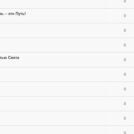
0
ь – это Путь!
0
0
0
тью Света
0
0
0
0
0
0