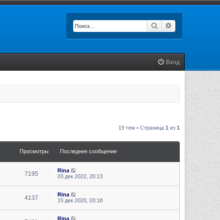
Поиск
Расширенный п
Вход
19 тем • Страница
1
из
1
Просмотры
Последнее сообщение
Rina
7195
03 дек 2022, 20:13
Rina
4137
15 дек 2020, 03:18
Rina