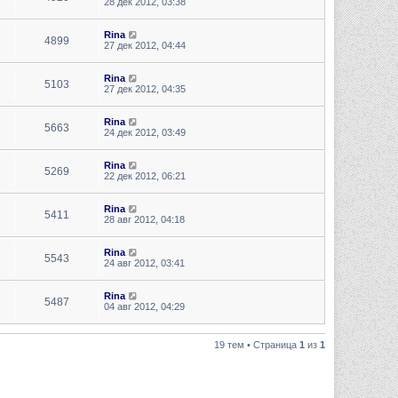
28 дек 2012, 03:38
Rina
4899
27 дек 2012, 04:44
Rina
5103
27 дек 2012, 04:35
Rina
5663
24 дек 2012, 03:49
Rina
5269
22 дек 2012, 06:21
Rina
5411
28 авг 2012, 04:18
Rina
5543
24 авг 2012, 03:41
Rina
5487
04 авг 2012, 04:29
19 тем • Страница
1
из
1