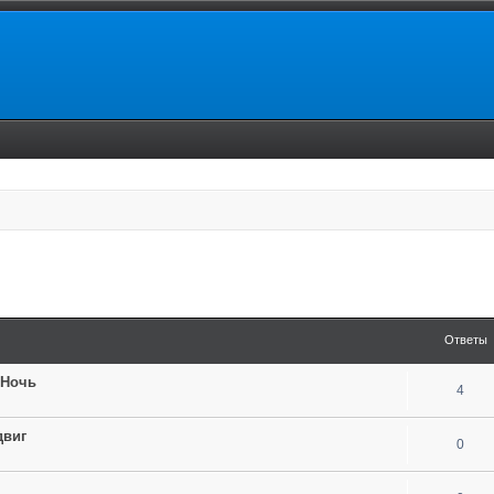
енный поиск
Ответы
 Ночь
4
двиг
0