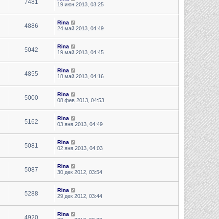
7481
19 июн 2013, 03:25
Rina
4886
24 май 2013, 04:49
Rina
5042
19 май 2013, 04:45
Rina
4855
18 май 2013, 04:16
Rina
5000
08 фев 2013, 04:53
Rina
5162
03 янв 2013, 04:49
Rina
5081
02 янв 2013, 04:03
Rina
5087
30 дек 2012, 03:54
Rina
5288
29 дек 2012, 03:44
Rina
4920