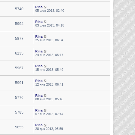
Rina
5740
05 фев 2013, 02:40
Rina
5994
03 фев 2013, 04:18
Rina
5877
25 янв 2013, 06:04
Rina
6235
24 янв 2013, 05:17
Rina
5967
15 янв 2013, 05:49
Rina
5991
12 янв 2013, 06:41
Rina
5776
08 янв 2013, 05:40
Rina
5785
07 янв 2013, 07:44
Rina
5655
20 дек 2012, 05:59