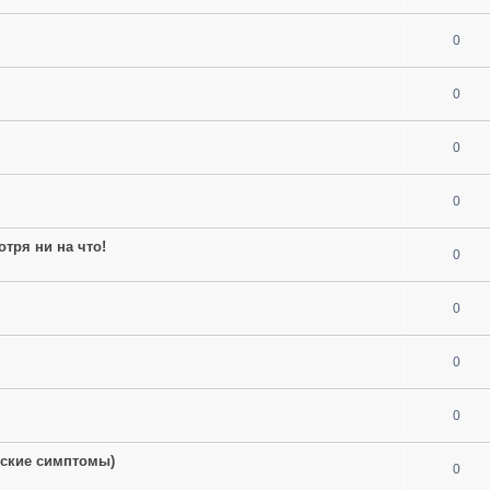
0
0
0
0
тря ни на что!
0
0
0
0
еские симптомы)
0