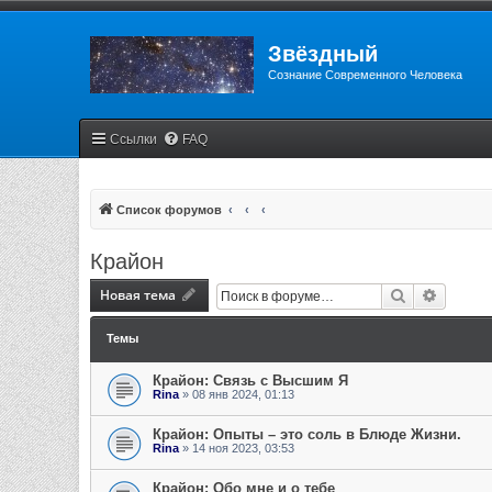
Звёздный
Сознание Современного Человека
Ссылки
FAQ
Список форумов
Крайон
Новая тема
Поиск
Расшир
Темы
Крайон: Связь с Высшим Я
Rina
» 08 янв 2024, 01:13
Крайон: Опыты – это соль в Блюде Жизни.
Rina
» 14 ноя 2023, 03:53
Крайон: Обо мне и о тебе