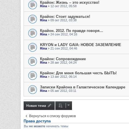
Крайон: Жизнь – это искусство!
Rina
» 12 окт 2012, 05:58
Крайон: Стоит задуматься!
Rina
» 09 окт 2012, 03:38
Крайон. 2012. По правде говоря...
Rina
» 24 сен 2012, 04:16
KRYON и LADY GAIA: НОВОЕ ЗАЗЕМЛЕНИЕ
Rina
» 21 сен 2012, 04:46
Крайон: Сопровождение
Rina
» 28 авг 2012, 04:24
Крайон: Для меня большая честь БЫТЬ!
Rina
» 13 авг 2012, 06:14
Записки Крайона в Галактическом Календаре
Rina
» 05 авг 2012, 03:11
Новая тема
Вернуться к списку форумов
Права доступа
Вы
не можете
начинать темы