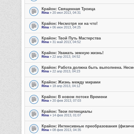
Крайон: Священная Троица
Rina
» 20 июл 2013, 04:31
Крайон: Несмотря ни на что!
Rina
» 06 июн 2013, 04:25
Крайон: Твой Путь Мастерства
Rina
» 31 май 2013, 04:52
Крайон: Уважать земную жизнь!
Rina
» 22 апр 2013, 04:52
Крайон: Работа должна быть выполнена. Несмо
Rina
» 22 апр 2013, 04:23
Крайон: Жизнь между мирами
Rina
» 18 апр 2013, 04:12
Крайон: В новом потоке Времени
Rina
» 20 фев 2013, 07:03
Крайон: Твои потенциалы
Rina
» 14 фев 2013, 01:07
Крайон: Интенсивные преобразования (физич
Rina
» 08 фев 2013, 04:35