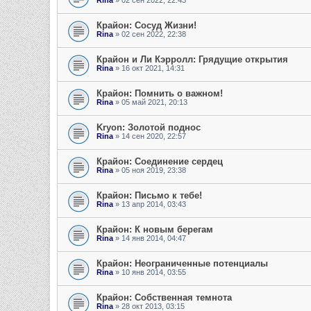
Rina
» 02 сен 2022, 22:43
Крайон: Сосуд Жизни!
Rina
» 02 сен 2022, 22:38
Крайон и Ли Кэрролл: Грядущие открытия
Rina
» 16 окт 2021, 14:31
Крайон: Помнить о важном!
Rina
» 05 май 2021, 20:13
Kryon: Золотой поднос
Rina
» 14 сен 2020, 22:57
Крайон: Соединение сердец
Rina
» 05 ноя 2019, 23:38
Крайон: Письмо к тебе!
Rina
» 13 апр 2014, 03:43
Крайон: К новым берегам
Rina
» 14 янв 2014, 04:47
Крайон: Неограниченные потенциалы
Rina
» 10 янв 2014, 03:55
Крайон: Собственная темнота
Rina
» 28 окт 2013, 03:15