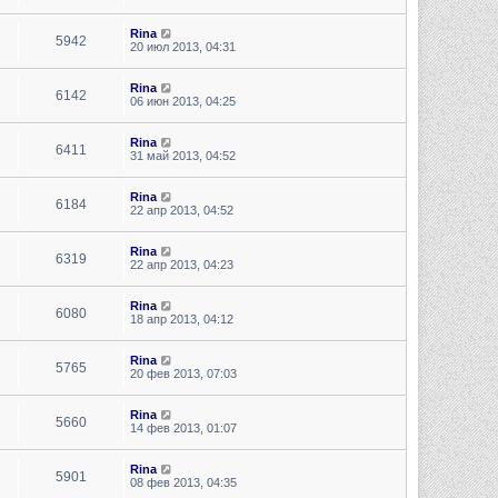
Rina
5942
20 июл 2013, 04:31
Rina
6142
06 июн 2013, 04:25
Rina
6411
31 май 2013, 04:52
Rina
6184
22 апр 2013, 04:52
Rina
6319
22 апр 2013, 04:23
Rina
6080
18 апр 2013, 04:12
Rina
5765
20 фев 2013, 07:03
Rina
5660
14 фев 2013, 01:07
Rina
5901
08 фев 2013, 04:35