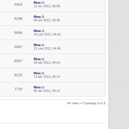
Rina
5954
12 окт 2012, 05:58
Rina
6298
09 окт 2012, 03:38
Rina
6084
24 сен 2012, 04:16
Rina
6887
21 сен 2012, 04:46
Rina
6007
28 авг 2012, 04:24
Rina
6235
13 авг 2012, 06:14
Rina
7720
05 авг 2012, 03:13
64 темы • Страница
1
из
1