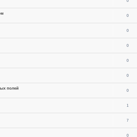
0
ом
0
0
0
0
0
ных полей
0
1
7
0