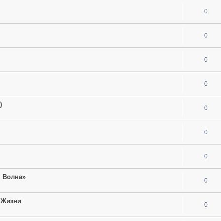
0
0
0
0
)
0
0
0
я Волна»
0
 Жизни
0