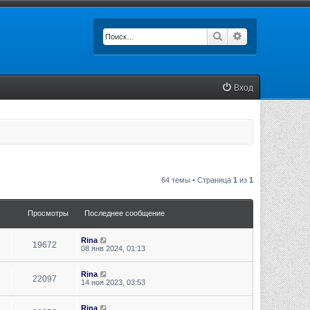
Поиск
Расширенный п
Вход
64 темы • Страница
1
из
1
Просмотры
Последнее сообщение
Rina
19672
08 янв 2024, 01:13
Rina
22097
14 ноя 2023, 03:53
Rina