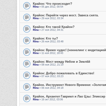
Крайон: Что происходит?
Rina
» 05 дек 2012, 00:54
Крайон: Перейти через мост. Завеса снята.
Rina
» 29 ноя 2012, 03:34
Крайон: Кто такой Крайон?
Rina
» 27 ноя 2012, 04:31
Крайон: Кто ты?
Rina
» 26 ноя 2012, 03:48
Крайон: Время чудес! (ченнелинг с медитацией
Rina
» 11 ноя 2012, 18:43
Крайон: Мост между Небом и Землёй
Rina
» 08 ноя 2012, 21:19
Крайон: Добро пожаловать в Единство!
Rina
» 07 ноя 2012, 03:23
Крайон. Инструмент Нового Времени: «Золота
Rina
» 06 ноя 2012, 04:18
Крайон, Архангел Гавриил и Лао Цзы: Эликсир
Rina
» 16 окт 2012, 03:06