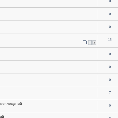
0
0
0
15
1
2
0
0
0
7
т воплощений
0
гий