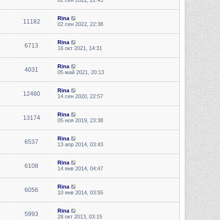
02 сен 2022, 22:43
Rina
11182
02 сен 2022, 22:38
Rina
6713
16 окт 2021, 14:31
Rina
4031
05 май 2021, 20:13
Rina
12480
14 сен 2020, 22:57
Rina
13174
05 ноя 2019, 23:38
Rina
6537
13 апр 2014, 03:43
Rina
6108
14 янв 2014, 04:47
Rina
6056
10 янв 2014, 03:55
Rina
5993
28 окт 2013, 03:15