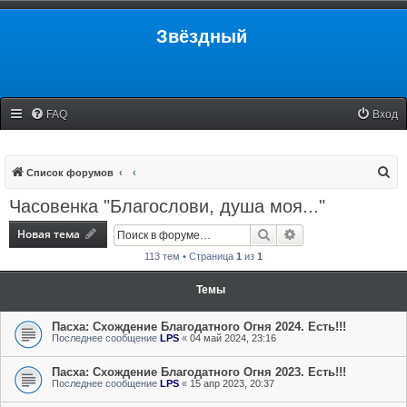
Звёздный
FAQ
Вход
П
Список форумов
о
Часовенка "Благослови, душа моя..."
и
Новая тема
Поиск
Расширенный поис
с
113 тем • Страница
1
из
1
к
Темы
Пасха: Схождение Благодатного Огня 2024. Есть!!!
Последнее сообщение
LPS
«
04 май 2024, 23:16
Пасха: Схождение Благодатного Огня 2023. Есть!!!
Последнее сообщение
LPS
«
15 апр 2023, 20:37