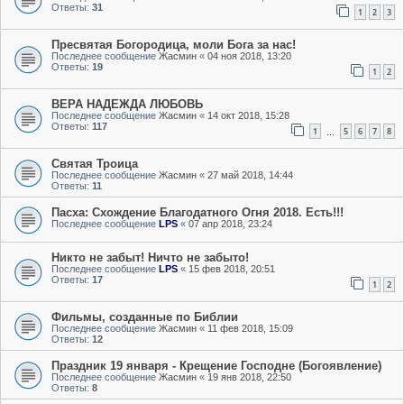
Ответы:
31
1
2
3
Пресвятая Богородица, моли Бога за нас!
Последнее сообщение
Жасмин
«
04 ноя 2018, 13:20
Ответы:
19
1
2
ВЕРА НАДЕЖДА ЛЮБОВЬ
Последнее сообщение
Жасмин
«
14 окт 2018, 15:28
Ответы:
117
1
5
6
7
8
…
Святая Троица
Последнее сообщение
Жасмин
«
27 май 2018, 14:44
Ответы:
11
Пасха: Схождение Благодатного Огня 2018. Есть!!!
Последнее сообщение
LPS
«
07 апр 2018, 23:24
Никто не забыт! Ничто не забыто!
Последнее сообщение
LPS
«
15 фев 2018, 20:51
Ответы:
17
1
2
Фильмы, созданные по Библии
Последнее сообщение
Жасмин
«
11 фев 2018, 15:09
Ответы:
12
Праздник 19 января - Крещение Господне (Богоявление)
Последнее сообщение
Жасмин
«
19 янв 2018, 22:50
Ответы:
8