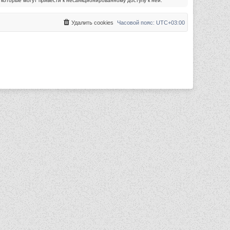
которые могут привести к несанкционированному доступу к ней.
Удалить cookies
Часовой пояс:
UTC+03:00