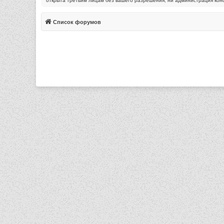
открыта третьим лицам без вашего разрешения, ни администрация конфе
Список форумов