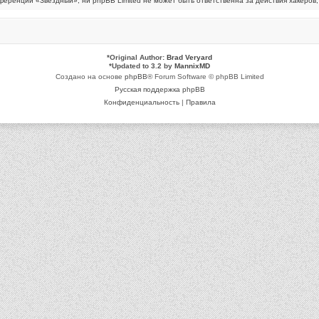
ренции «Звёздный», ни phpBB Limited не может быть ответственна за действия хакеров, 
*
Original Author:
Brad Veryard
*
Updated to 3.2 by
MannixMD
Создано на основе
phpBB
® Forum Software © phpBB Limited
Русская поддержка phpBB
Конфиденциальность
|
Правила