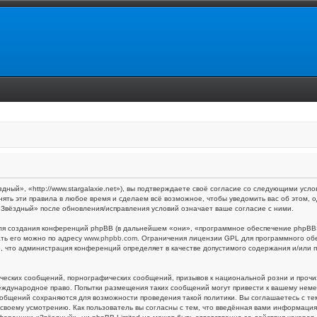
ый», «http://www.stargalaxie.net»), вы подтверждаете своё согласие со следующими услов
ять эти правила в любое время и сделаем всё возможное, чтобы уведомить вас об этом,
 «Звёздный» после обновления/исправления условий означает ваше согласие с ними.
я создания конференций phpBB (в дальнейшем «они», «программное обеспечение phpBB»,
ать его можно по адресу
www.phpbb.com
. Ограничения лицензии GPL для программного об
то, что администрация конференций определяет в качестве допустимого содержания и/или
ческих сообщений, порнографических сообщений, призывов к национальной розни и прочи
международное право. Попытки размещения таких сообщений могут привести к вашему нем
 сообщений сохраняются для возможности проведения такой политики. Вы соглашаетесь с 
своему усмотрению. Как пользователь вы согласны с тем, что введённая вами информация