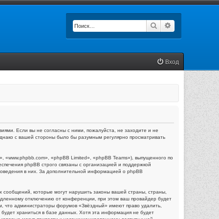
Поиск
Расширенный п
Вход
иями. Если вы не согласны с ними, пожалуйста, не заходите и не
 однако с вашей стороны было бы разумным регулярно просматривать
 «www.phpbb.com», «phpBB Limited», «phpBB Teams»), выпущенного по
еспечения phpBB строго связаны с организацией и поддержкой
 поведения в них. За дополнительной информацией о phpBB
х сообщений, которые могут нарушить законы вашей страны, страны,
едленному отключению от конференции, при этом ваш провайдер будет
тем, что администраторы форумов «Звёздный» имеют право удалить,
 будет храниться в базе данных. Хотя эта информация не будет