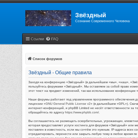
Звёздный
Сознание Современного Человека
Ссылки
FAQ
Список форумов
Звёздный - Общие правила
Заходя на конференцию «Звёздный» (в дальнейшем «мы», «наш», «Звёздн
пользуйтесь форумами «Звёздный». Мы оставляем за собой право измен
этот текст на предмет изменений, так как использование конференции
Наши форумы работают под управлением программного обеспечения дл
лицензии «
GNU General Public License v2
» (в дальнейшем «GPL»). Скач
интернет-конференций, и phpBB Limited не несёт ответственности за 
обращайтесь по адресу
https://www.phpbb.com/
.
Вы соглашаетесь не размещать оскорбительных, угрожающих, клеветни
которая предоставляет услуги хостинга для форумов «Звёздный» или 
поставлен в известность, если мы сочтём это нужным. IP-адреса всех
отредактировать, перенести или закрыть любую тему в любое время по 