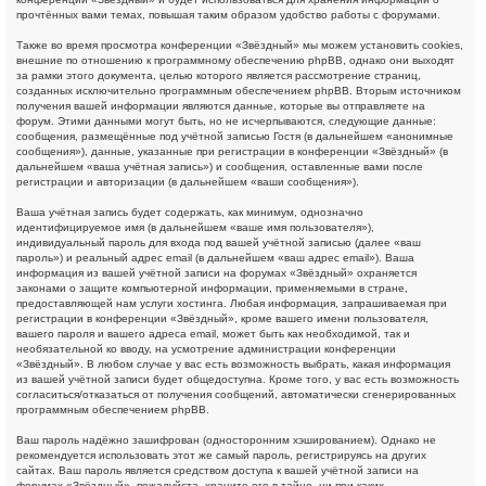
прочтённых вами темах, повышая таким образом удобство работы с форумами.
Также во время просмотра конференции «Звёздный» мы можем установить cookies,
внешние по отношению к программному обеспечению phpBB, однако они выходят
за рамки этого документа, целью которого является рассмотрение страниц,
созданных исключительно программным обеспечением phpBB. Вторым источником
получения вашей информации являются данные, которые вы отправляете на
форум. Этими данными могут быть, но не исчерпываются, следующие данные:
сообщения, размещённые под учётной записью Гостя (в дальнейшем «анонимные
сообщения»), данные, указанные при регистрации в конференции «Звёздный» (в
дальнейшем «ваша учётная запись») и сообщения, оставленные вами после
регистрации и авторизации (в дальнейшем «ваши сообщения»).
Ваша учётная запись будет содержать, как минимум, однозначно
идентифицируемое имя (в дальнейшем «ваше имя пользователя»),
индивидуальный пароль для входа под вашей учётной записью (далее «ваш
пароль») и реальный адрес email (в дальнейшем «ваш адрес email»). Ваша
информация из вашей учётной записи на форумах «Звёздный» охраняется
законами о защите компьютерной информации, применяемыми в стране,
предоставляющей нам услуги хостинга. Любая информация, запрашиваемая при
регистрации в конференции «Звёздный», кроме вашего имени пользователя,
вашего пароля и вашего адреса email, может быть как необходимой, так и
необязательной ко вводу, на усмотрение администрации конференции
«Звёздный». В любом случае у вас есть возможность выбрать, какая информация
из вашей учётной записи будет общедоступна. Кроме того, у вас есть возможность
согласиться/отказаться от получения сообщений, автоматически сгенерированных
программным обеспечением phpBB.
Ваш пароль надёжно зашифрован (односторонним хэшированием). Однако не
рекомендуется использовать этот же самый пароль, регистрируясь на других
сайтах. Ваш пароль является средством доступа к вашей учётной записи на
форумах «Звёздный», пожалуйста, храните его в тайне, ни при каких