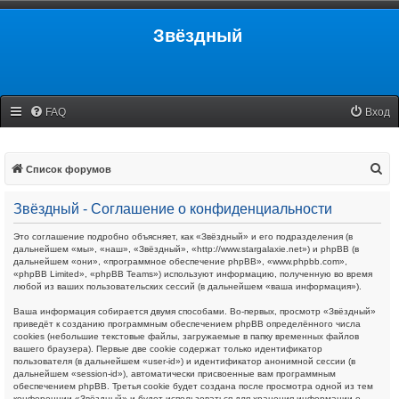
Звёздный
FAQ
Вход
П
Список форумов
о
Звёздный - Соглашение о конфиденциальности
и
с
Это соглашение подробно объясняет, как «Звёздный» и его подразделения (в
дальнейшем «мы», «наш», «Звёздный», «http://www.stargalaxie.net») и phpBB (в
к
дальнейшем «они», «программное обеспечение phpBB», «www.phpbb.com»,
«phpBB Limited», «phpBB Teams») используют информацию, полученную во время
любой из ваших пользовательских сессий (в дальнейшем «ваша информация»).
Ваша информация собирается двумя способами. Во-первых, просмотр «Звёздный»
приведёт к созданию программным обеспечением phpBB определённого числа
cookies (небольшие текстовые файлы, загружаемые в папку временных файлов
вашего браузера). Первые две cookie содержат только идентификатор
пользователя (в дальнейшем «user-id») и идентификатор анонимной сессии (в
дальнейшем «session-id»), автоматически присвоенные вам программным
обеспечением phpBB. Третья cookie будет создана после просмотра одной из тем
конференции «Звёздный» и будет использоваться для хранения информации о