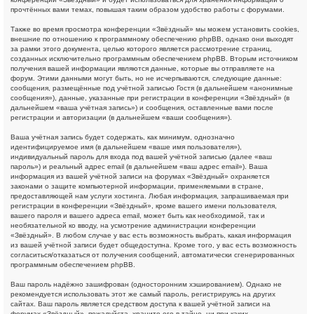
прочтённых вами темах, повышая таким образом удобство работы с форумами.
Также во время просмотра конференции «Звёздный» мы можем установить cookies,
внешние по отношению к программному обеспечению phpBB, однако они выходят
за рамки этого документа, целью которого является рассмотрение страниц,
созданных исключительно программным обеспечением phpBB. Вторым источником
получения вашей информации являются данные, которые вы отправляете на
форум. Этими данными могут быть, но не исчерпываются, следующие данные:
сообщения, размещённые под учётной записью Гостя (в дальнейшем «анонимные
сообщения»), данные, указанные при регистрации в конференции «Звёздный» (в
дальнейшем «ваша учётная запись») и сообщения, оставленные вами после
регистрации и авторизации (в дальнейшем «ваши сообщения»).
Ваша учётная запись будет содержать, как минимум, однозначно
идентифицируемое имя (в дальнейшем «ваше имя пользователя»),
индивидуальный пароль для входа под вашей учётной записью (далее «ваш
пароль») и реальный адрес email (в дальнейшем «ваш адрес email»). Ваша
информация из вашей учётной записи на форумах «Звёздный» охраняется
законами о защите компьютерной информации, применяемыми в стране,
предоставляющей нам услуги хостинга. Любая информация, запрашиваемая при
регистрации в конференции «Звёздный», кроме вашего имени пользователя,
вашего пароля и вашего адреса email, может быть как необходимой, так и
необязательной ко вводу, на усмотрение администрации конференции
«Звёздный». В любом случае у вас есть возможность выбрать, какая информация
из вашей учётной записи будет общедоступна. Кроме того, у вас есть возможность
согласиться/отказаться от получения сообщений, автоматически сгенерированных
программным обеспечением phpBB.
Ваш пароль надёжно зашифрован (односторонним хэшированием). Однако не
рекомендуется использовать этот же самый пароль, регистрируясь на других
сайтах. Ваш пароль является средством доступа к вашей учётной записи на
форумах «Звёздный», пожалуйста, храните его в тайне, ни при каких