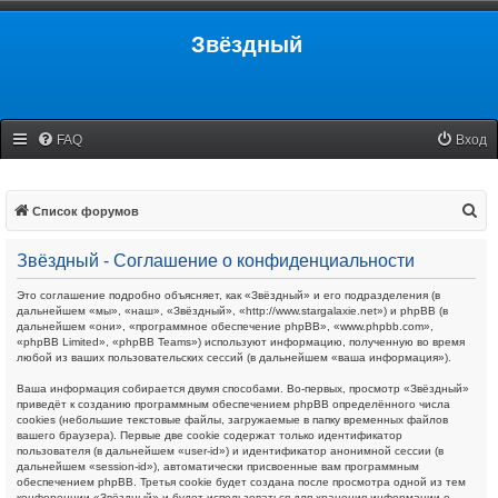
Звёздный
FAQ
Вход
П
Список форумов
о
Звёздный - Соглашение о конфиденциальности
и
с
Это соглашение подробно объясняет, как «Звёздный» и его подразделения (в
дальнейшем «мы», «наш», «Звёздный», «http://www.stargalaxie.net») и phpBB (в
к
дальнейшем «они», «программное обеспечение phpBB», «www.phpbb.com»,
«phpBB Limited», «phpBB Teams») используют информацию, полученную во время
любой из ваших пользовательских сессий (в дальнейшем «ваша информация»).
Ваша информация собирается двумя способами. Во-первых, просмотр «Звёздный»
приведёт к созданию программным обеспечением phpBB определённого числа
cookies (небольшие текстовые файлы, загружаемые в папку временных файлов
вашего браузера). Первые две cookie содержат только идентификатор
пользователя (в дальнейшем «user-id») и идентификатор анонимной сессии (в
дальнейшем «session-id»), автоматически присвоенные вам программным
обеспечением phpBB. Третья cookie будет создана после просмотра одной из тем
конференции «Звёздный» и будет использоваться для хранения информации о