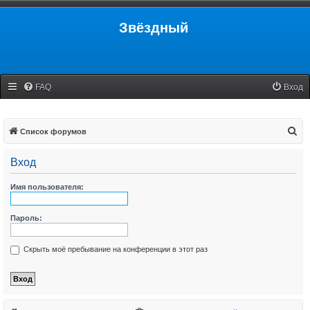
Звёздный
FAQ
Вход
П
Список форумов
о
Вход
и
с
Имя пользователя:
к
Пароль:
Скрыть моё пребывание на конференции в этот раз