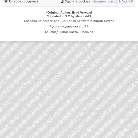
Список форумов
Удалить cookies
Часовой пояс:
UTC+03:00
*
Original Author:
Brad Veryard
*
Updated to 3.2 by
MannixMD
Создано на основе
phpBB
® Forum Software © phpBB Limited
Русская поддержка phpBB
Конфиденциальность
|
Правила