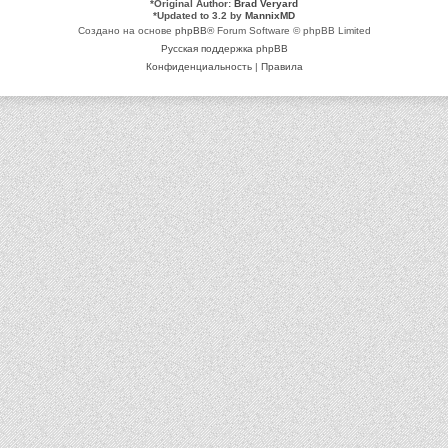
*
Original Author:
Brad Veryard
*
Updated to 3.2 by
MannixMD
Создано на основе
phpBB
® Forum Software © phpBB Limited
Русская поддержка phpBB
Конфиденциальность
|
Правила