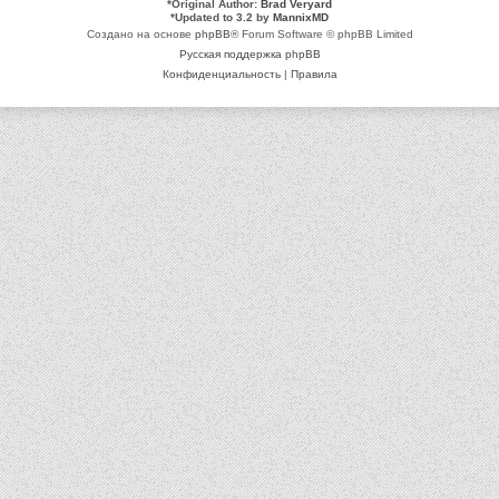
*
Original Author:
Brad Veryard
*
Updated to 3.2 by
MannixMD
Создано на основе
phpBB
® Forum Software © phpBB Limited
Русская поддержка phpBB
Конфиденциальность
|
Правила