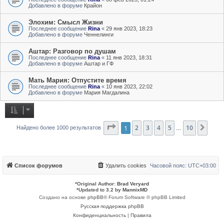
Добавлено в форуме
Крайон
Элохим: Смысл Жизни
Последнее сообщение
Rina
«
29 янв 2023, 18:23
Добавлено в форуме
Ченнелинги
Аштар: Разговор по душам
Последнее сообщение
Rina
«
11 янв 2023, 18:31
Добавлено в форуме
Аштар и ГФ
Мать Мария: Отпустите время
Последнее сообщение
Rina
«
10 янв 2023, 22:02
Добавлено в форуме
Мария Магдалина
Страница
1
2
3
1
из
4
10
5
10
След
Найдено более 1000 результатов
…
Список форумов
Удалить cookies
Часовой пояс:
UTC+03:00
*
Original Author:
Brad Veryard
*
Updated to 3.2 by
MannixMD
Создано на основе
phpBB
® Forum Software © phpBB Limited
Русская поддержка phpBB
Конфиденциальность
|
Правила