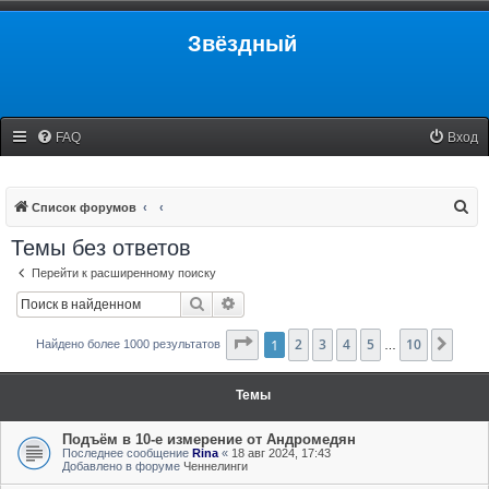
Звёздный
FAQ
Вход
П
Список форумов
о
Темы без ответов
и
Перейти к расширенному поиску
с
Поиск
Расширенный поиск
к
Страница
1
2
3
1
из
4
10
5
10
След
Найдено более 1000 результатов
…
Темы
Подъём в 10-е измерение от Андромедян
Последнее сообщение
Rina
«
18 авг 2024, 17:43
Добавлено в форуме
Ченнелинги