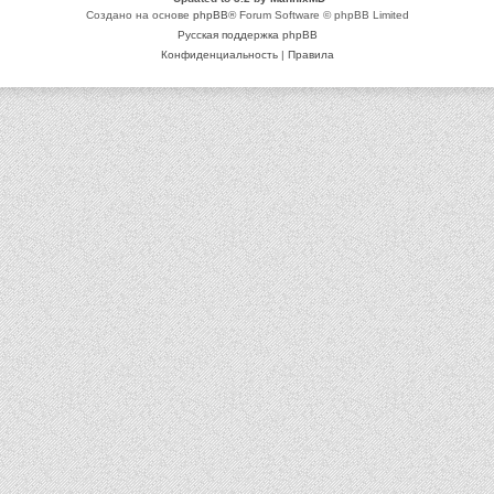
Создано на основе
phpBB
® Forum Software © phpBB Limited
Русская поддержка phpBB
Конфиденциальность
|
Правила