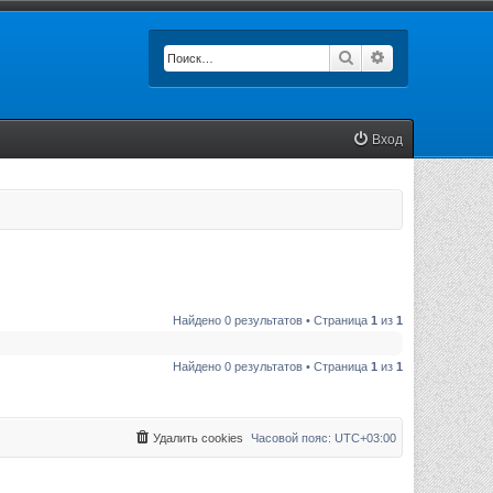
Поиск
Расширенный п
Вход
Найдено 0 результатов • Страница
1
из
1
Найдено 0 результатов • Страница
1
из
1
Удалить cookies
Часовой пояс:
UTC+03:00