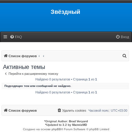
Звёздный
FAQ
Вход
П
Список форумов
о
Активные темы
и
Перейти к расширенному поиску
с
Найдено 0 результатов • Страница
1
из
1
к
Подходящих тем или сообщений не найдено.
Найдено 0 результатов • Страница
1
из
1
Список форумов
Удалить cookies
Часовой пояс:
UTC+03:00
*
Original Author:
Brad Veryard
*
Updated to 3.2 by
MannixMD
Создано на основе
phpBB
® Forum Software © phpBB Limited