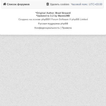
Список форумов
Удалить cookies
Часовой пояс:
UTC+03:00
*
Original Author:
Brad Veryard
*
Updated to 3.2 by
MannixMD
Создано на основе
phpBB
® Forum Software © phpBB Limited
Русская поддержка phpBB
Конфиденциальность
|
Правила