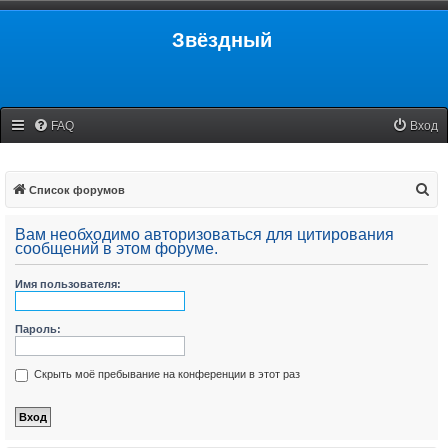
Звёздный
FAQ
Вход
П
Список форумов
о
Вам необходимо авторизоваться для цитирования
и
сообщений в этом форуме.
с
Имя пользователя:
к
Пароль:
Скрыть моё пребывание на конференции в этот раз