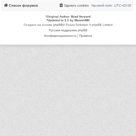
Список форумов
Удалить cookies
Часовой пояс:
UTC+03:00
*
Original Author:
Brad Veryard
*
Updated to 3.2 by
MannixMD
Создано на основе
phpBB
® Forum Software © phpBB Limited
Русская поддержка phpBB
Конфиденциальность
|
Правила