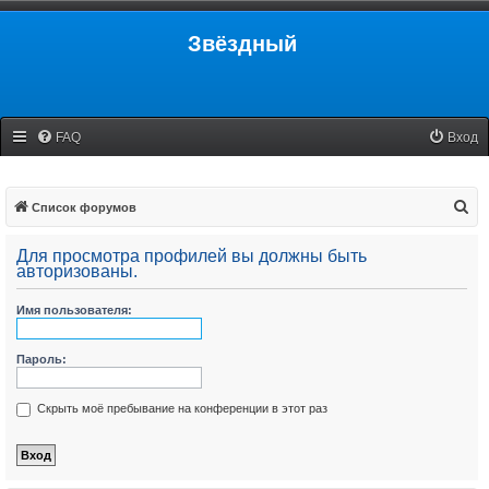
Звёздный
FAQ
Вход
П
Список форумов
о
Для просмотра профилей вы должны быть
и
авторизованы.
с
Имя пользователя:
к
Пароль:
Скрыть моё пребывание на конференции в этот раз