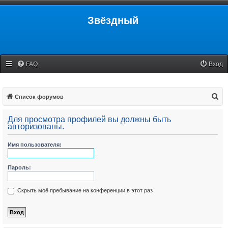
Звёздный
FAQ
Вход
П
Список форумов
о
Для просмотра профилей вы должны быть
и
авторизованы.
с
Имя пользователя:
к
Пароль:
Скрыть моё пребывание на конференции в этот раз