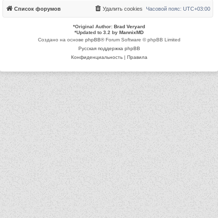
Список форумов
Удалить cookies
Часовой пояс:
UTC+03:00
*
Original Author:
Brad Veryard
*
Updated to 3.2 by
MannixMD
Создано на основе
phpBB
® Forum Software © phpBB Limited
Русская поддержка phpBB
Конфиденциальность
|
Правила