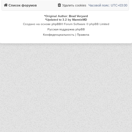
Список форумов
Удалить cookies
Часовой пояс:
UTC+03:00
*
Original Author:
Brad Veryard
*
Updated to 3.2 by
MannixMD
Создано на основе
phpBB
® Forum Software © phpBB Limited
Русская поддержка phpBB
Конфиденциальность
|
Правила