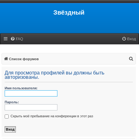
Звёздный
FAQ
Вход
П
Список форумов
о
Для просмотра профилей вы должны быть
и
авторизованы.
с
Имя пользователя:
к
Пароль:
Скрыть моё пребывание на конференции в этот раз