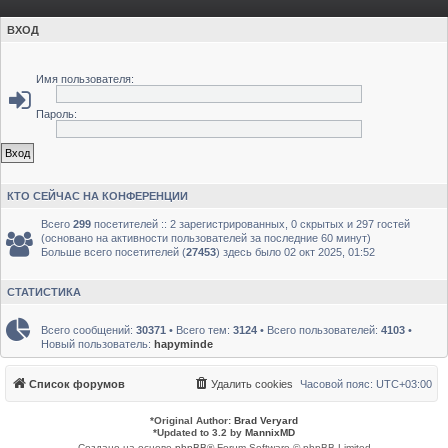
ВХОД
Имя пользователя:
Пароль:
КТО СЕЙЧАС НА КОНФЕРЕНЦИИ
Всего
299
посетителей :: 2 зарегистрированных, 0 скрытых и 297 гостей
(основано на активности пользователей за последние 60 минут)
Больше всего посетителей (
27453
) здесь было 02 окт 2025, 01:52
СТАТИСТИКА
Всего сообщений:
30371
• Всего тем:
3124
• Всего пользователей:
4103
•
Новый пользователь:
hapyminde
Список форумов
Удалить cookies
Часовой пояс:
UTC+03:00
*
Original Author:
Brad Veryard
*
Updated to 3.2 by
MannixMD
Создано на основе
phpBB
® Forum Software © phpBB Limited