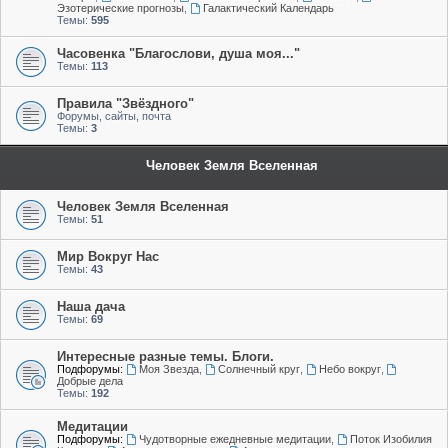
Эзотерические прогнозы
,
Галактический Календарь
Темы:
595
Часовенка "Благослови, душа моя..."
Темы:
113
Правила "Звёздного"
Форумы, сайты, почта
Темы:
3
Человек Земля Вселенная
Человек Земля Вселенная
Темы:
51
Мир Вокруг Нас
Темы:
43
Наша дача
Темы:
69
Интересные разные темы. Блоги.
Подфорумы:
Моя Звезда
,
Солнечный круг
,
Небо вокруг
,
Добрые дела
Темы:
192
Медитации
Подфорумы:
Чудотворные ежедневные медитации
,
Поток Изобилия