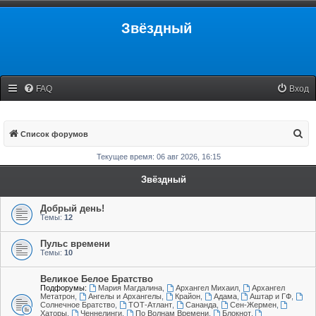
Звёздный
FAQ
Вход
П
Список форумов
о
Текущее время: 06 авг 2026, 16:15
и
Звёздный
с
к
Добрый день!
Темы:
12
Пульс времени
Темы:
10
Великое Белое Братство
Подфорумы:
Мария Магдалина
,
Архангел Михаил
,
Архангел
Метатрон
,
Ангелы и Архангелы
,
Крайон
,
Адама
,
Аштар и ГФ
,
Солнечное Братство
,
ТОТ-Атлант
,
Сананда
,
Сен-Жермен
,
Хаторы
,
Ченнелинги
,
По Волнам Времени
,
Блокнот
,