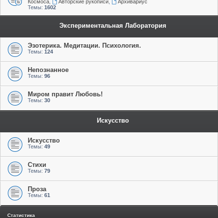
Космоса
,
Авторские рукописи
,
Архивариус
Темы:
1602
Экспериментальная Лаборатория
Эзотерика. Медитации. Психология.
Темы:
124
Непознанное
Темы:
96
Миром правит Любовь!
Темы:
30
Искусство
Искусство
Темы:
49
Стихи
Темы:
79
Проза
Темы:
61
Статистика