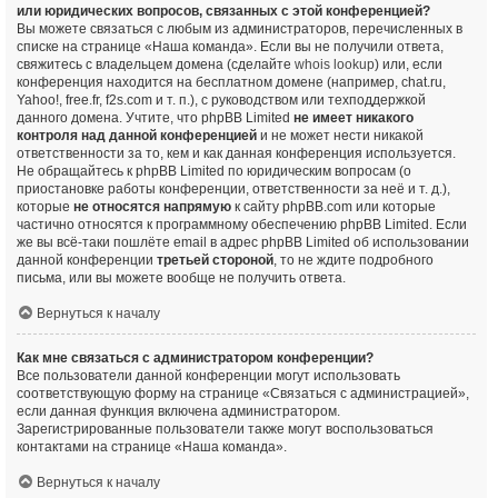
или юридических вопросов, связанных с этой конференцией?
Вы можете связаться с любым из администраторов, перечисленных в
списке на странице «Наша команда». Если вы не получили ответа,
свяжитесь с владельцем домена (сделайте
whois lookup
) или, если
конференция находится на бесплатном домене (например, chat.ru,
Yahoo!, free.fr, f2s.com и т. п.), с руководством или техподдержкой
данного домена. Учтите, что phpBB Limited
не имеет никакого
контроля над данной конференцией
и не может нести никакой
ответственности за то, кем и как данная конференция используется.
Не обращайтесь к phpBB Limited по юридическим вопросам (о
приостановке работы конференции, ответственности за неё и т. д.),
которые
не относятся напрямую
к сайту phpBB.com или которые
частично относятся к программному обеспечению phpBB Limited. Если
же вы всё-таки пошлёте email в адрес phpBB Limited об использовании
данной конференции
третьей стороной
, то не ждите подробного
письма, или вы можете вообще не получить ответа.
Вернуться к началу
Как мне связаться с администратором конференции?
Все пользователи данной конференции могут использовать
соответствующую форму на странице «Связаться с администрацией»,
если данная функция включена администратором.
Зарегистрированные пользователи также могут воспользоваться
контактами на странице «Наша команда».
Вернуться к началу