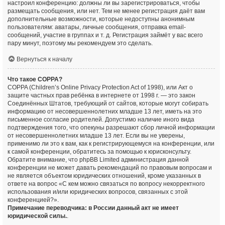
настроил конференцию: должны ли вы зарегистрироваться, чтобы
размещать сообщения, или нет. Тем не менее регистрация даёт вам
дополнительные возможности, которые недоступны анонимным
пользователям: аватары, личные сообщения, отправка email-
сообщений, участие в группах и т. д. Регистрация займёт у вас всего
пару минут, поэтому мы рекомендуем это сделать.
Вернуться к началу
Что такое COPPA?
COPPA (Children’s Online Privacy Protection Act of 1998), или Акт о
защите частных прав ребёнка в интернете от 1998 г. — это закон
Соединённых Штатов, требующий от сайтов, которые могут собирать
информацию от несовершеннолетних младше 13 лет, иметь на это
письменное согласие родителей. Допустимо наличие иного вида
подтверждения того, что опекуны разрешают сбор личной информации
от несовершеннолетних младше 13 лет. Если вы не уверены,
применимо ли это к вам, как к регистрирующемуся на конференции, или
к самой конференции, обратитесь за помощью к юрисконсульту.
Обратите внимание, что phpBB Limited администрация данной
конференции не может давать рекомендаций по правовым вопросам и
не является объектом юридических отношений, кроме указанных в
ответе на вопрос «С кем можно связаться по вопросу некорректного
использования и/или юридических вопросов, связанных с этой
конференцией?».
Примечание переводчика: в России данный акт не имеет
юридической силы.
.