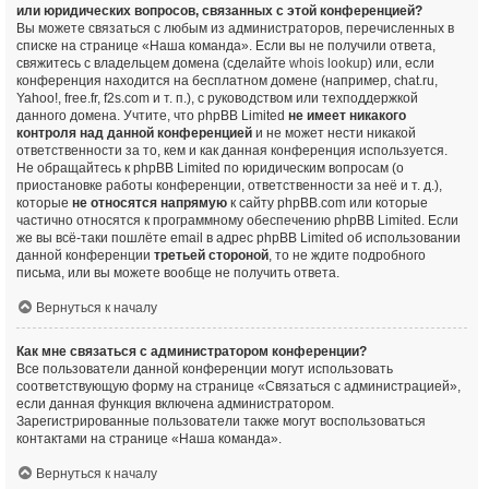
или юридических вопросов, связанных с этой конференцией?
Вы можете связаться с любым из администраторов, перечисленных в
списке на странице «Наша команда». Если вы не получили ответа,
свяжитесь с владельцем домена (сделайте
whois lookup
) или, если
конференция находится на бесплатном домене (например, chat.ru,
Yahoo!, free.fr, f2s.com и т. п.), с руководством или техподдержкой
данного домена. Учтите, что phpBB Limited
не имеет никакого
контроля над данной конференцией
и не может нести никакой
ответственности за то, кем и как данная конференция используется.
Не обращайтесь к phpBB Limited по юридическим вопросам (о
приостановке работы конференции, ответственности за неё и т. д.),
которые
не относятся напрямую
к сайту phpBB.com или которые
частично относятся к программному обеспечению phpBB Limited. Если
же вы всё-таки пошлёте email в адрес phpBB Limited об использовании
данной конференции
третьей стороной
, то не ждите подробного
письма, или вы можете вообще не получить ответа.
Вернуться к началу
Как мне связаться с администратором конференции?
Все пользователи данной конференции могут использовать
соответствующую форму на странице «Связаться с администрацией»,
если данная функция включена администратором.
Зарегистрированные пользователи также могут воспользоваться
контактами на странице «Наша команда».
Вернуться к началу