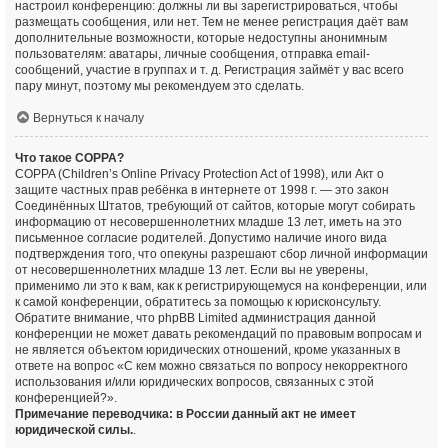
настроил конференцию: должны ли вы зарегистрироваться, чтобы
размещать сообщения, или нет. Тем не менее регистрация даёт вам
дополнительные возможности, которые недоступны анонимным
пользователям: аватары, личные сообщения, отправка email-
сообщений, участие в группах и т. д. Регистрация займёт у вас всего
пару минут, поэтому мы рекомендуем это сделать.
Вернуться к началу
Что такое COPPA?
COPPA (Children’s Online Privacy Protection Act of 1998), или Акт о
защите частных прав ребёнка в интернете от 1998 г. — это закон
Соединённых Штатов, требующий от сайтов, которые могут собирать
информацию от несовершеннолетних младше 13 лет, иметь на это
письменное согласие родителей. Допустимо наличие иного вида
подтверждения того, что опекуны разрешают сбор личной информации
от несовершеннолетних младше 13 лет. Если вы не уверены,
применимо ли это к вам, как к регистрирующемуся на конференции, или
к самой конференции, обратитесь за помощью к юрисконсульту.
Обратите внимание, что phpBB Limited администрация данной
конференции не может давать рекомендаций по правовым вопросам и
не является объектом юридических отношений, кроме указанных в
ответе на вопрос «С кем можно связаться по вопросу некорректного
использования и/или юридических вопросов, связанных с этой
конференцией?».
Примечание переводчика: в России данный акт не имеет
юридической силы.
.