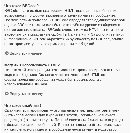
Что такое BBCode?
BBCode — это особая реализация HTML, предлагающая большие
возможности по форматированию отдельных частей сообщения.
Возможность использования BBCode определяется администратором,
однако BBCode также может быть отключён на уровне сообщения в
форме для его отправки. BBCode очень похож на HTML, но теги в нём
заключаются в квадратные скобки [ и ], а не в < и >. За дополнительной
информацией о BBCode обратитесь к руководству по BBCode, ссылка
на которое доступна из формы отправки сообщений.
Вернуться к началу
Могу ли я использовать HTML?
Нет. На этой конференции невозможны отправка и обработка HTML-
кода в сообщениях. Большая часть возможностей HTML по
форматированию сообщений может быть реализована с
использованием BBCode.
Вернуться к началу
Что такое смайлики?
Смайлики, или эмотиконы — это маленькие картинки, которые могут
быть использованы для выражения чувств, например :) означает
радость, а :( означает грусть. Полный список смайликов можно увидеть
в форме создания сообщений. Только не перестарайтесь, используя
их: они легко могут сделать сообщение нечитаемым, и модератор