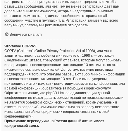
настроил конференцию: должны ли вы зарегистрироваться, чтобы
размещать сообщения, или нет. Тем не менее регистрация даёт вам
дополнительные возможности, которые недоступны анонимным
пользователям: аватары, личные сообщения, отправка email-
сообщений, участие в группах и т. д. Регистрация займёт у вас всего
пару минут, поэтому мы рекомендуем это сделать.
Вернуться к началу
Что такое COPPA?
COPPA (Children’s Online Privacy Protection Act of 1998), или Акт о
защите частных прав ребёнка в интернете от 1998 г. — это закон
Соединённых Штатов, требующий от сайтов, которые могут собирать
информацию от несовершеннолетних младше 13 лет, иметь на это
письменное согласие родителей. Допустимо наличие иного вида
подтверждения того, что опекуны разрешают сбор личной информации
от несовершеннолетних младше 13 лет. Если вы не уверены,
применимо ли это к вам, как к регистрирующемуся на конференции, или
к самой конференции, обратитесь за помощью к юрисконсульту.
Обратите внимание, что phpBB Limited администрация данной
конференции не может давать рекомендаций по правовым вопросам и
не является объектом юридических отношений, кроме указанных в
ответе на вопрос «С кем можно связаться по вопросу некорректного
использования и/или юридических вопросов, связанных с этой
конференцией?».
Примечание переводчика: в России данный акт не имеет
юридической силы.
.