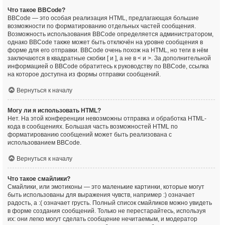
Что такое BBCode?
BBCode — это особая реализация HTML, предлагающая большие
возможности по форматированию отдельных частей сообщения.
Возможность использования BBCode определяется администратором,
однако BBCode также может быть отключён на уровне сообщения в
форме для его отправки. BBCode очень похож на HTML, но теги в нём
заключаются в квадратные скобки [ и ], а не в < и >. За дополнительной
информацией о BBCode обратитесь к руководству по BBCode, ссылка
на которое доступна из формы отправки сообщений.
Вернуться к началу
Могу ли я использовать HTML?
Нет. На этой конференции невозможны отправка и обработка HTML-
кода в сообщениях. Большая часть возможностей HTML по
форматированию сообщений может быть реализована с
использованием BBCode.
Вернуться к началу
Что такое смайлики?
Смайлики, или эмотиконы — это маленькие картинки, которые могут
быть использованы для выражения чувств, например :) означает
радость, а :( означает грусть. Полный список смайликов можно увидеть
в форме создания сообщений. Только не перестарайтесь, используя
их: они легко могут сделать сообщение нечитаемым, и модератор