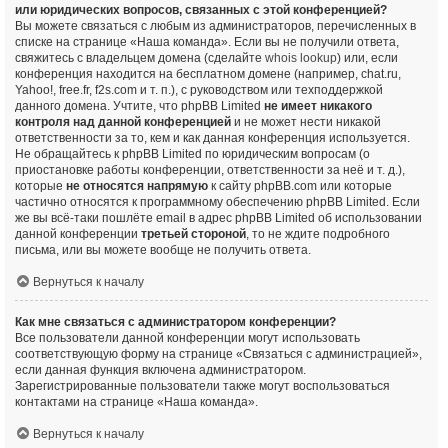
или юридических вопросов, связанных с этой конференцией?
Вы можете связаться с любым из администраторов, перечисленных в
списке на странице «Наша команда». Если вы не получили ответа,
свяжитесь с владельцем домена (сделайте
whois lookup
) или, если
конференция находится на бесплатном домене (например, chat.ru,
Yahoo!, free.fr, f2s.com и т. п.), с руководством или техподдержкой
данного домена. Учтите, что phpBB Limited
не имеет никакого
контроля над данной конференцией
и не может нести никакой
ответственности за то, кем и как данная конференция используется.
Не обращайтесь к phpBB Limited по юридическим вопросам (о
приостановке работы конференции, ответственности за неё и т. д.),
которые
не относятся напрямую
к сайту phpBB.com или которые
частично относятся к программному обеспечению phpBB Limited. Если
же вы всё-таки пошлёте email в адрес phpBB Limited об использовании
данной конференции
третьей стороной
, то не ждите подробного
письма, или вы можете вообще не получить ответа.
Вернуться к началу
Как мне связаться с администратором конференции?
Все пользователи данной конференции могут использовать
соответствующую форму на странице «Связаться с администрацией»,
если данная функция включена администратором.
Зарегистрированные пользователи также могут воспользоваться
контактами на странице «Наша команда».
Вернуться к началу