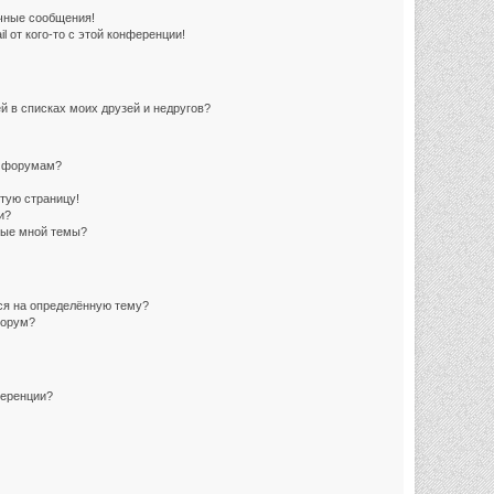
чные сообщения!
 от кого-то с этой конференции!
й в списках моих друзей и недругов?
и форумам?
стую страницу!
и?
ные мной темы?
ься на определённую тему?
форум?
ференции?