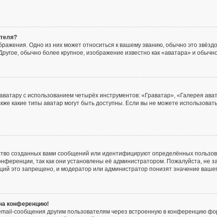
ателя?
ражения. Одно из них может относиться к вашему званию, обычно это звёздоч
Другое, обычно более крупное, изображение известно как «аватара» и обычно
аватару с использованием четырёх инструментов: «Граватар», «Галерея ава
акже какие типы аватар могут быть доступны. Если вы не можете использова
ство созданных вами сообщений или идентифицируют определённых пользов
онференции, так как они установлены её администратором. Пожалуйста, не
нций это запрещено, и модератор или администратор понизят значение ваше
 на конференцию!
email-сообщения другим пользователям через встроенную в конференцию фор