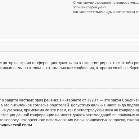
С кем можно связаться по вопросу некор
этой конференцией?
Как мне связаться с администратором 
инистратор настроил конференцию: должны ли вы зарегистрироваться, чтобы р
ным пользователям: аватары, личные сообщения, отправка email-сообщений, у
и Акт о защите частных прав ребёнка в интернете от 1998 г. — это закон Соед
 это письменное согласие родителей. Допустимо наличие иного вида подтве
не уверены, применимо ли это к вам, как к регистрирующемуся на конференц
нистрация данной конференции не может давать рекомендаций по правовым в
 по вопросу некорректного использования и/или юридических вопросов, связа
юридической силы.
.