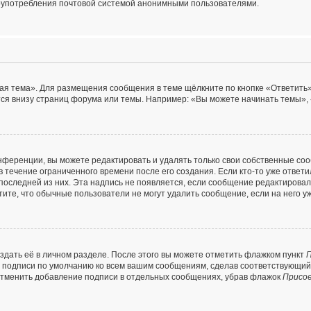
лоупотребления почтовой системой анонимными пользователями.
ая тема». Для размещения сообщения в теме щёлкните по кнопке «Ответить»
ся внизу страниц форума или темы. Например: «Вы можете начинать темы», 
ференции, вы можете редактировать и удалять только свои собственные со
 течение ограниченного времени после его создания. Если кто-то уже ответ
я последней из них. Эта надпись не появляется, если сообщение редактирова
ите, что обычные пользователи не могут удалить сообщение, если на него уж
здать её в личном разделе. После этого вы можете отметить флажком пункт
П
е подписи по умолчанию ко всем вашим сообщениям, сделав соответствующи
 отменить добавление подписи в отдельных сообщениях, убрав флажок
Присо