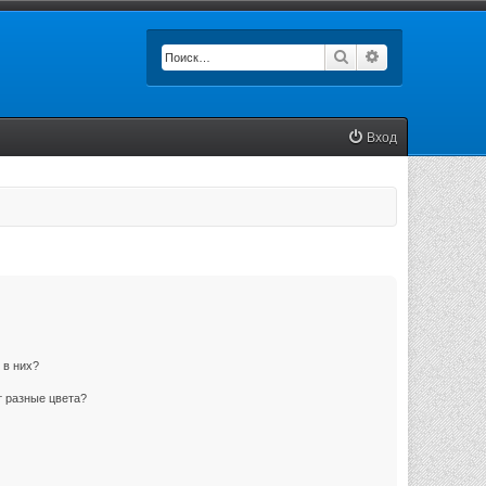
Поиск
Расширенный п
Вход
 в них?
 разные цвета?