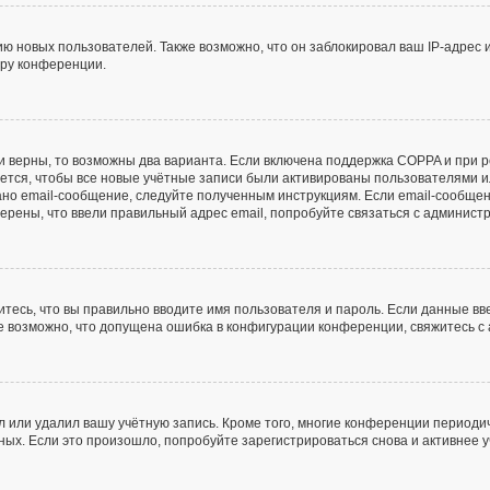
 новых пользователей. Также возможно, что он заблокировал ваш IP-адрес 
ору конференции.
и верны, то возможны два варианта. Если включена поддержка COPPA и при ре
ется, чтобы все новые учётные записи были активированы пользователями и
но email-сообщение, следуйте полученным инструкциям. Если email-сообщен
верены, что ввели правильный адрес email, попробуйте связаться с админист
тесь, что вы правильно вводите имя пользователя и пароль. Если данные в
же возможно, что допущена ошибка в конфигурации конференции, свяжитесь 
л или удалил вашу учётную запись. Кроме того, многие конференции периоди
х. Если это произошло, попробуйте зарегистрироваться снова и активнее уч