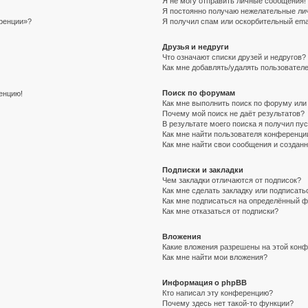
Я не могу отправить личные сообщения!
Я постоянно получаю нежелательные ли
еренции»?
Я получил спам или оскорбительный email
Друзья и недруги
Что означают списки друзей и недругов?
Как мне добавлять/удалять пользователе
Поиск по форумам
ренцию!
Как мне выполнить поиск по форуму ил
Почему мой поиск не даёт результатов?
В результате моего поиска я получил пу
Как мне найти пользователя конференци
Как мне найти свои сообщения и создан
Подписки и закладки
Чем закладки отличаются от подписок?
Как мне сделать закладку или подписат
Как мне подписаться на определённый 
Как мне отказаться от подписки?
Вложения
Какие вложения разрешены на этой кон
Как мне найти мои вложения?
Информация о phpBB
Кто написал эту конференцию?
Почему здесь нет такой-то функции?