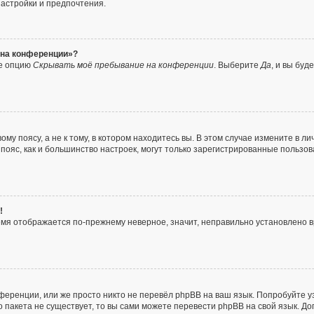
настройки и предпочтения.
с на конференции»?
те опцию
Скрывать моё пребывание на конференции
. Выберите
Да
, и вы бу
у поясу, а не к тому, в котором находитесь вы. В этом случае измените в ли
ой пояс, как и большинство настроек, могут только зарегистрированные пользо
!
ремя отображается по-прежнему неверное, значит, неправильно установлено
ференции, или же просто никто не перевёл phpBB на ваш язык. Попробуйте у
го пакета не существует, то вы сами можете перевести phpBB на свой язык.