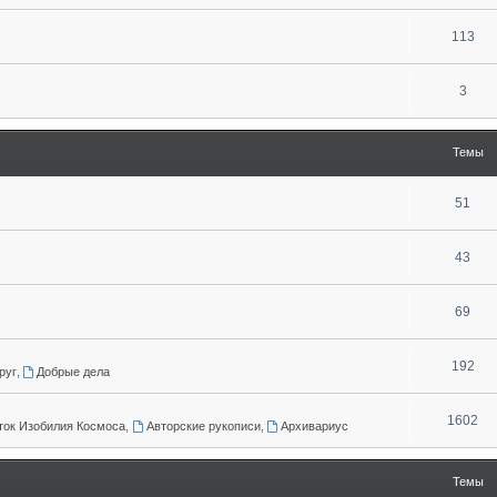
113
3
Темы
51
43
69
192
руг
,
Добрые дела
1602
ток Изобилия Космоса
,
Авторские рукописи
,
Архивариус
Темы