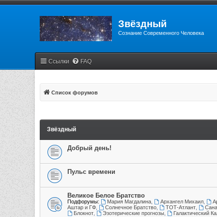
Звёздный
Сознание Современного Человека
Ссылки
FAQ
Список форумов
Звёздный
Добрый день!
Пульс времени
Великое Белое Братство
Подфорумы:
Мария Магдалина
,
Архангел Михаил
,
А
Аштар и ГФ
,
Солнечное Братство
,
ТОТ-Атлант
,
Сана
Блокнот
,
Эзотерические прогнозы
,
Галактический К