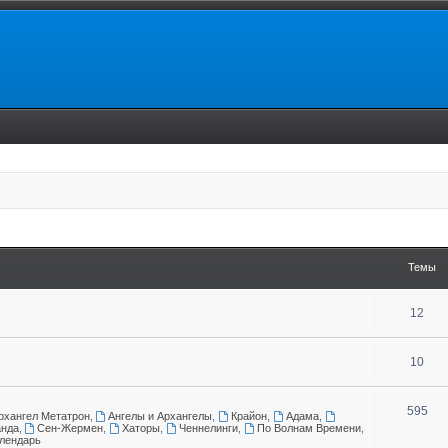
Темы
12
10
595
рхангел Метатрон
,
Ангелы и Архангелы
,
Крайон
,
Адама
,
нда
,
Сен-Жермен
,
Хаторы
,
Ченнелинги
,
По Волнам Времени
,
алендарь