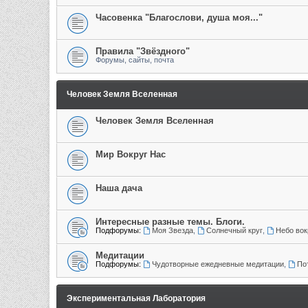
Часовенка "Благослови, душа моя..."
Правила "Звёздного"
Форумы, сайты, почта
Человек Земля Вселенная
Человек Земля Вселенная
Мир Вокруг Нас
Наша дача
Интересные разные темы. Блоги.
Подфорумы:
Моя Звезда
,
Солнечный круг
,
Небо вок
Медитации
Подфорумы:
Чудотворные ежедневные медитации
,
По
Экспериментальная Лаборатория